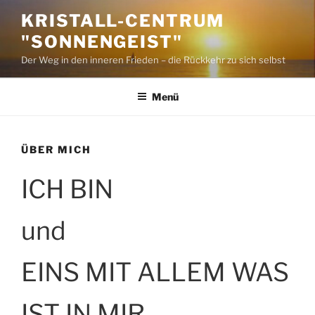
Zum
KRISTALL-CENTRUM
Inhalt
"SONNENGEIST"
springen
Der Weg in den inneren Frieden – die Rückkehr zu sich selbst
Menü
ÜBER MICH
ICH BIN
und
EINS MIT ALLEM WAS
IST IN MIR