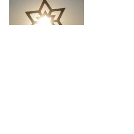
Kristall-Centrum „Sonnengeist“
Gabriele Hiller
Förstereistraße 29
01099 Dresden
Tel.: 0162 / 3 481 110
Stolz präsentiert von WordPress