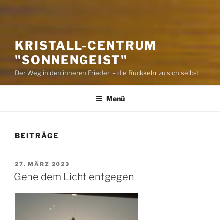
KRISTALL-CENTRUM
"SONNENGEIST"
Der Weg in den inneren Frieden – die Rückkehr zu sich selbst
Menü
BEITRÄGE
VERÖFFENTLICHT
27. MÄRZ 2023
AM
Gehe dem Licht entgegen